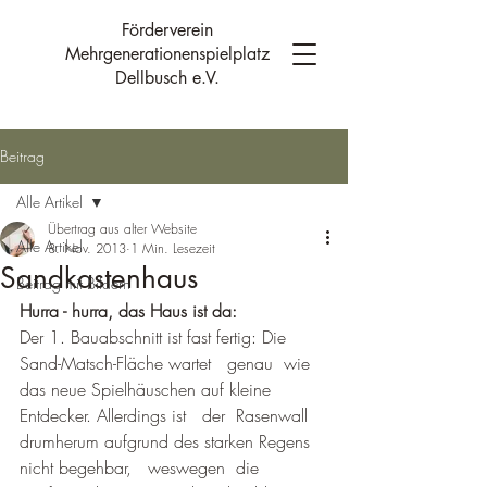
Förderverein
Mehrgenerationenspielplatz
Dellbusch e.V.
Beitrag
Alle Artikel
Übertrag aus alter Website
Alle Artikel
8. Nov. 2013
1 Min. Lesezeit
Sandkastenhaus
Beitrag mit Bildern
Hurra - hurra, das Haus ist da: 
Der 1. Bauabschnitt ist fast fertig: Die 
Sand-Matsch-Fläche wartet   genau  wie 
das neue Spielhäuschen auf kleine 
Entdecker. Allerdings ist   der  Rasenwall 
drumherum aufgrund des starken Regens 
nicht begehbar,   weswegen  die 