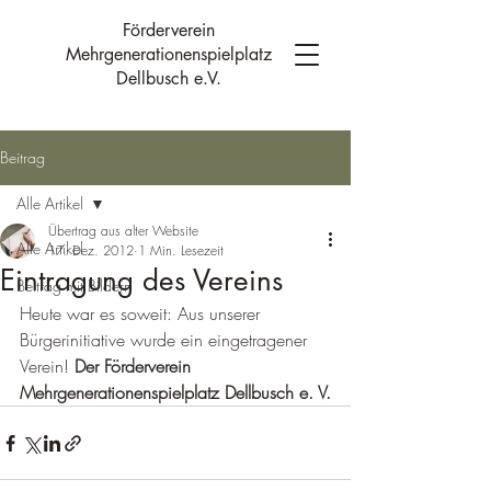
Förderverein
Mehrgenerationenspielplatz
Dellbusch e.V.
Beitrag
Alle Artikel
Übertrag aus alter Website
Alle Artikel
17. Dez. 2012
1 Min. Lesezeit
Eintragung des Vereins
Beitrag mit Bildern
Heute war es soweit: Aus unserer 
Bürgerinitiative wurde ein eingetragener 
Verein! 
Der Förderverein 
Mehrgenerationenspielplatz Dellbusch e. V.